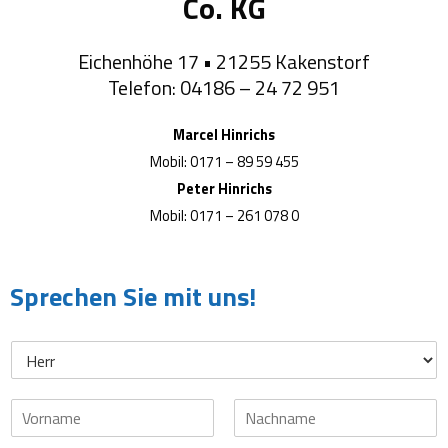
Co. KG
Eichenhöhe 17 • 21255 Kakenstorf
Telefon: 04186 – 24 72 951
Marcel Hinrichs
Mobil: 0171 – 89 59 455
Peter Hinrichs
Mobil: 0171 – 261 078 0
Sprechen Sie mit uns!
V
N